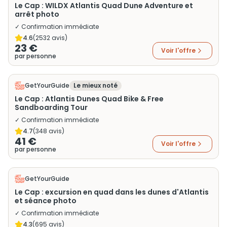
Le Cap : WILDX Atlantis Quad Dune Adventure et
arrêt photo
✓ Confirmation immédiate
4.6
(
2532
avis)
23 €
Voir l'offre
par personne
GetYourGuide
Le mieux noté
Le Cap : Atlantis Dunes Quad Bike & Free
Sandboarding Tour
✓ Confirmation immédiate
4.7
(
348
avis)
41 €
Voir l'offre
par personne
GetYourGuide
Le Cap : excursion en quad dans les dunes d'Atlantis
et séance photo
✓ Confirmation immédiate
4.3
(
695
avis)