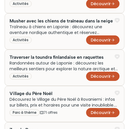
toute sécurité.
Découvrir
Activités
Musher avec les chiens de traîneau dans la neige
Traîneau à chiens en Laponie : découvrez une
aventure nordique authentique et réservez
facilement votre excursion hivernale
Découvrir
Activités
Traverser la toundra finlandaise en raquettes
Randonnées autour de Laponie : découvrez les
meilleurs sentiers pour explorer la nature arctique et
planifier vos sorties facilement.
Découvrir
Activités
Village du Père Noël
Découvrez le Village du Père Noël à Rovaniemi : infos
sur billets, prix et horaires pour une visite inoubliable.
Réservez votre visite dès maintenant !
Découvrir
Parc à thème
71
offre
s