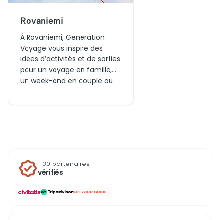
Rovaniemi
À Rovaniemi, Generation
Voyage vous inspire des
idées d’activités et de sorties
pour un voyage en famille,
un week-end en couple ou
une journée d’aventures
aujourd’hui. Entre visites du
village du Père Noël, billets
pour des safaris arctiques et
expériences autour de la
nature lapone, découvrez les
incontournables de la
+30 partenaires
capitale du cercle polaire.
vérifiés
...