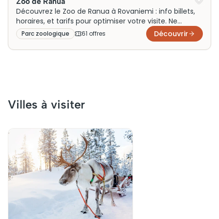
Zoo de Ranua
Découvrez le Zoo de Ranua à Rovaniemi : info billets,
horaires, et tarifs pour optimiser votre visite. Ne
manquez rien lors de votre visite !
Découvrir
Parc zoologique
61
offre
s
Villes à visiter