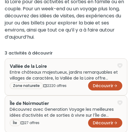
la Loire pour des activités et sorties en famille ou en
couple. Pour un week-end ou un voyage plus long,
découvrez des idées de visites, des expériences du
jour ou des billets pour explorer la baie et ses
environs, ainsi que tout ce qu’il y a à faire autour
d’aujourd’hui.
3
activité
s
à découvrir
Vallée de la Loire
Entre châteaux majestueux, jardins remarquables et
villages de caractère, la Vallée de la Loire offre
d’innombrables idées d’activités et de sorties pour un
Découvrir
Zone naturelle
2220
offre
s
week-end en famille ou en couple. À travers les
inspirations de Generation Voyage, découvrez des
visites incontournables et des expériences uniques
Île de Noirmoutier
autour de l’un des plus beaux territoires de France
Découvrez avec Generation Voyage les meilleures
pour enrichir votre voyage.
idées d’activités et de sorties à vivre sur l’Île de
Noirmoutier. Que ce soit en famille, en couple ou le
Découvrir
Île
27
offre
s
temps d’un week-end, profitez d’un voyage entre