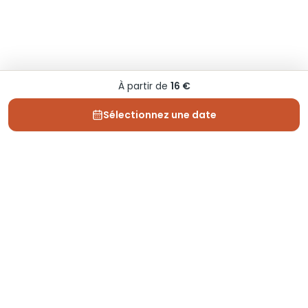
À partir de
16 €
Sélectionnez une date
Depuis 2013, Generation Voyage vous fait découvrir
des expériences mémorables et vous guide pour les