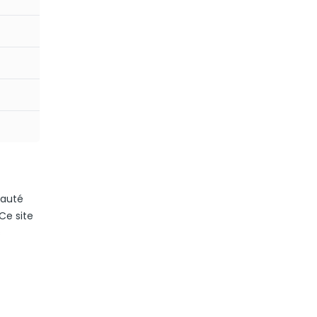
eauté
Ce site
s