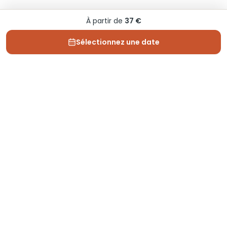
À partir de
37 €
Sélectionnez une date
Depuis 2013, Generation Voyage vous fait découvrir
des expériences mémorables et vous guide pour les
vivre pleinement.