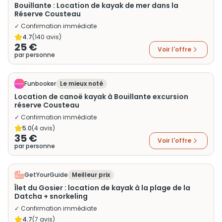
Bouillante : Location de kayak de mer dans la
Réserve Cousteau
✓ Confirmation immédiate
4.7
(
140
avis)
25 €
Voir l'offre
par personne
Funbooker
Le mieux noté
Location de canoë kayak à Bouillante excursion
réserve Cousteau
✓ Confirmation immédiate
5.0
(
4
avis)
35 €
Voir l'offre
par personne
GetYourGuide
Meilleur prix
Îlet du Gosier : location de kayak à la plage de la
Datcha + snorkeling
✓ Confirmation immédiate
4.7
(
7
avis)