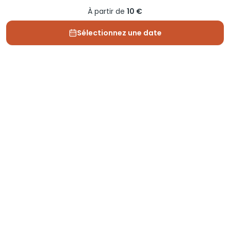
À partir de
10 €
Sélectionnez une date
Depuis 2013, Generation Voyage vous fait découvrir
des expériences mémorables et vous guide pour les
vivre pleinement.
Qui sommes nous ?