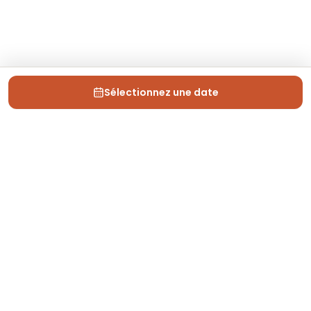
Sélectionnez une date
Depuis 2013, Generation Voyage vous fait découvrir
des expériences mémorables et vous guide pour les
vivre pleinement.