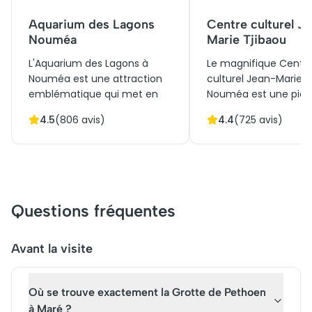
Aquarium des Lagons
Centre culturel J
Nouméa
Marie Tjibaou
L'Aquarium des Lagons à
Le magnifique Centr
Nouméa est une attraction
culturel Jean-Marie T
emblématique qui met en
Nouméa est une pier
avant la biodiversité marine
angulaire de l'identit
4.5
(
806
avis)
4.4
(
725
avis)
calédonienne. Construit pour
et une vitrine de
préserver et présenter les
l'architecture moder
richesses sous-marines, il
conçue par Renzo Pia
séduit par son architecture
Dédié à la célébration
intégrée au paysage naturel.
culture kanak, il prop
Bien que son rôle initial fût
expositions et des
Questions fréquentes
l'éducation, il est aujourd'hui
spectacles enrichissa
plébiscité par les touristes,
structure innovante, 
intéresse les familles ainsi
s'intègre harmonieu
Avant la visite
que les passionnés de
à la nature environna
biologie marine. L'achat de
attire de nombreux vi
Où se trouve exactement la Grotte de Pethoen
billets permet une visite
à la recherche d'un 
enrichissante et
culturel.
à Maré ?