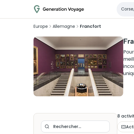
Europe
Allemagne
Francfort
Fra
Pour
meil
inco
uniq
8
activi
Act