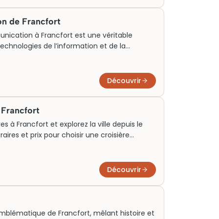
onales. Un détour incontournable pour
identité viticole du Rhin.
n de Francfort
nication à Francfort est une véritable
echnologies de l’information et de la
iment moderne et élégant, il illustre
stoire et innovation. Originellement dédié à
ommunication, il attire aujourd’hui des
Découvrir
itions interactives. Pour enrichir votre visite,
l’avance pour cette attraction incontournable
 Francfort
ise.
s à Francfort et explorez la ville depuis le
ires et prix pour choisir une croisière
pe, en famille ou en solo.
Découvrir
mblématique de Francfort, mêlant histoire et