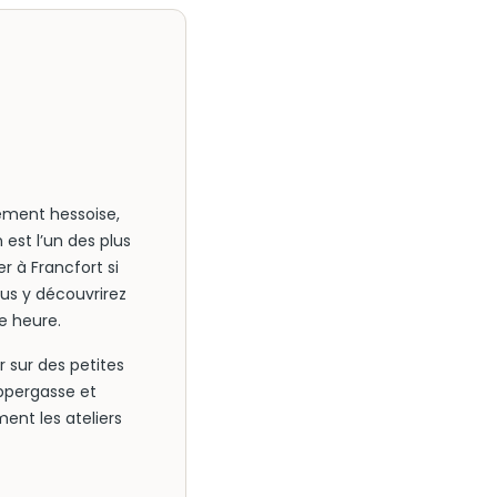
ement hessoise,
est l’un des plus
er à Francfort si
ous y découvrirez
e heure.
 sur des petites
appergasse et
ent les ateliers