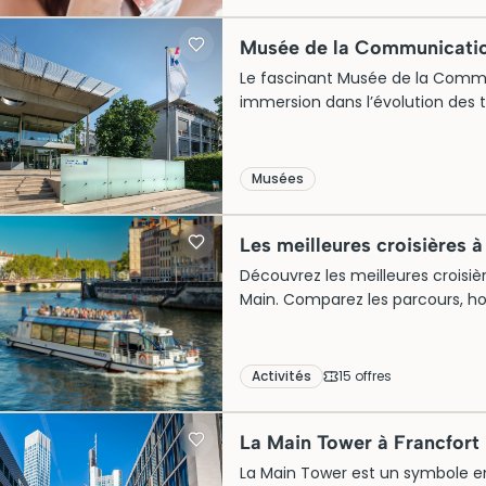
accompagnées de planches régi
quiconque souhaite comprendre l’
Musée de la Communicatio
Le fascinant Musée de la Commu
immersion dans l’évolution des t
communication. Occupant un bât
parfaitement le mariage entre hi
la conservation des moyens de c
Musées
foules curieuses grâce à ses expos
pensez à réserver vos billets à 
Les meilleures croisières à
de la scène culturelle francforto
Découvrez les meilleures croisière
Main. Comparez les parcours, hora
adaptée à votre rythme, en grou
Activités
15
offre
s
La Main Tower à Francfort
La Main Tower est un symbole e