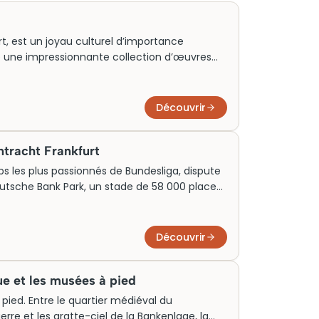
rt, est un joyau culturel d’importance
rite une impressionnante collection d’œuvres
péen. Son architecture mariant classique et
onde entier. Autrefois lieu de collection
raction incontournable. Pour profiter
Découvrir
nseillé d’acheter des billets à l’avance.
ntracht Frankfurt
lubs les plus passionnés de Bundesliga, dispute
utsche Bank Park, un stade de 58 000 places
ble institution locale depuis 1899, le club attire
Allemagne. Réserver ses billets en avance
erbys et les matchs de coupe d’Europe, où
Découvrir
lusieurs semaines à l’avance.
ue et les musées à pied
pied. Entre le quartier médiéval du
re et les gratte-ciel de la Bankenlage, la