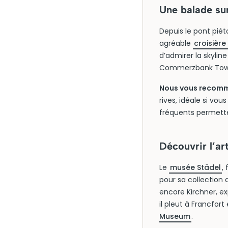
Une balade su
Depuis le pont piét
agréable
croisière
d’admirer la skylin
Commerzbank Tow
Nous vous recomma
rives, idéale si vo
fréquents permetten
Découvrir l’a
Le
musée Städel
,
pour sa collection
encore Kirchner, e
il pleut à Francfort
Museum
.