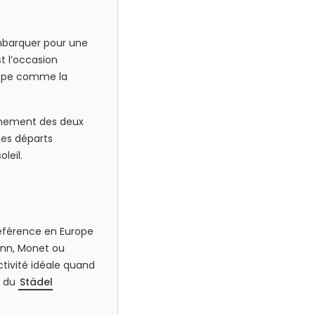
embarquer pour une
st l’occasion
urope comme la
einement des deux
Les départs
leil.
 référence en Europe
ann, Monet ou
tivité idéale quand
l du
Städel