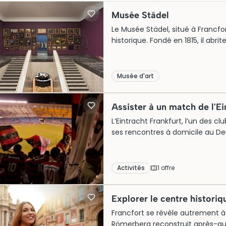
Musée Städel
Le Musée Städel, situé à Francfo
historique. Fondé en 1815, il ab
couvrant sept siècles d’art euro
moderne attire les visiteurs du m
privée, il est aujourd’hui une att
Musée d'art
pleinement de la visite, il est co
Assister à un match de l'Ei
L’Eintracht Frankfurt, l’un des c
ses rencontres à domicile au De
niché à l’ouest de la ville. Vérita
une ferveur rarement égalée en 
s’impose, notamment pour les d
Activités
1
offre
les tribunes affichent complet p
Explorer le centre historiq
Francfort se révèle autrement à 
Römerberg reconstruit après-guer