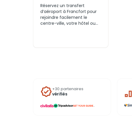
Réservez un transfert
d’aéroport à Francfort pour
rejoindre facilement le
centre-ville, votre hôtel ou
un autre quartier. Comparez
différentes options de
transport, horaires et tarifs
pour organiser chaque trajet
entre l’aéroport de Francfort
et votre destination.
+30 partenaires
vérifiés
...