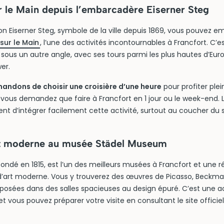
r le Main depuis l’embarcadère Eiserner Steg
on Eiserner Steg, symbole de la ville depuis 1869, vous pouvez 
 sur le Main
, l’une des activités incontournables à Francfort. C’e
e sous un autre angle, avec ses tours parmi les plus hautes d’E
er.
ndons de choisir une croisière d’une heure
pour profiter pl
us vous demandez que faire à Francfort en 1 jour ou le week-end. 
t d’intégrer facilement cette activité, surtout au coucher du so
rt moderne au musée Städel Museum
 fondé en 1815, est l’un des meilleurs musées à Francfort et une
 d’art moderne. Vous y trouverez des œuvres de Picasso, Beckm
xposées dans des salles spacieuses au design épuré. C’est une ac
 et vous pouvez préparer votre visite en consultant le site officie