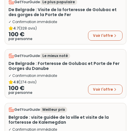
GetYourGuide
Le plus populaire
De Belgrade : Visite de la forteresse de Golubac et
des gorges de la Porte de Fer
✓ Confirmation immédiate
4.7
(
328
avis)
100 €
Voir l'offre
par personne
GetYourGuide
Le mieux noté
De Belgrade : Forteresse de Golubac et Porte de Fer
Gorges du Danube
✓ Confirmation immédiate
4.8
(
274
avis)
100 €
Voir l'offre
par personne
GetYourGuide
Meilleur prix
Belgrade : visite guidée de la ville et visite de la
forteresse de Kalemegdan
✓ Confirmation immédiate