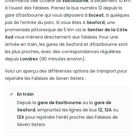
charmante ville côtière de
Eastbourne
, à seulement 10 km
à l’ouest des falaises. Prenez le bus numéro 12 depuis la
gare d’Eastbourne qui vous déposera à
Exceat
, à quelques
pas de l’entrée du parc. Si vous êtes à
Seaford
, une
promenade pittoresque de 5 km via le
Sentier de la Côte
Sud
vous mènera directement aux falaises. Pour une
arrivée en train, les gares de Seaford et d’Eastbourne sont
les plus proches, avec des correspondances régulières
depuis
Londres
(90 minutes environ).
Voici un aperçu des différentes options de transport pour
rejoindre les Falaises de Seven Sisters :
En train
Depuis la
gare de Eastbourne
ou la
gare de
Seaford
, empruntez les lignes de bus
12
,
12A
ou
12X
pour rejoindre l’arrêt proche des Falaises de
Seven Sisters.