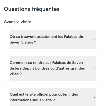
Studios Harry Potter dévoile
que Big Ben, la Tamis
secrets de tournage, décors
Buckingham Palace. 
Questions fréquentes
impressionnants et objets
billets pour le London
cultes, tels que la Grande
offrent une opportun
Salle ou le Chemin de
unique de voir Londre
Avant la visite
Traverse. Un voyage
nouvel angle. Une vis
immersif où chaque instant
London Eye est un
Où se trouvent exactement les Falaises de
réveille l'enchantement
incontournable pour 
créatif de J.K. Rowling.
explorateur urbain.
Seven Sisters ?
Comment se rendre aux Falaises de Seven
Sisters depuis Londres ou d’autres grandes
villes ?
Quel est le site officiel pour obtenir des
informations sur la visite ?