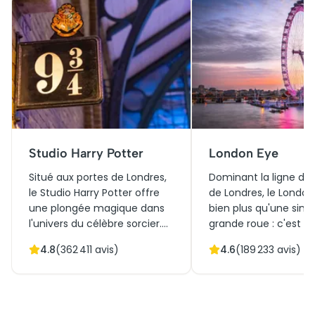
Studio Harry Potter
London Eye
Situé aux portes de Londres,
Dominant la ligne d'h
le Studio Harry Potter offre
de Londres, le London
une plongée magique dans
bien plus qu'une simp
l'univers du célèbre sorcier.
grande roue : c'est u
Obtenir des billets pour le
de vue spectaculaire 
4.8
(
362 411
avis)
4.6
(
189 233
avis)
Studio Harry Potter, c'est
ville. Avec ses cabine
accéder aux coulisses
verre, l'expérience of
ensorcelantes des films
perspective à 360 de
emblématiques. La visite des
des sites emblématiq