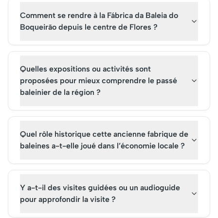
Açores. Traditionnellement,
l'île. C'est un lieu de
les habitants utilisaient ses
contemplation et de
Comment se rendre à la Fábrica da Baleia do
eaux pour irriguer les terres
connexion avec la na
Boqueirão depuis le centre de Flores ?
agricoles avoisinantes,
invitant les visiteurs à
soulignant son importance
explorer les sentiers
vitale pour l'économie locale
environnants et à déc
et son patrimoine culturel.
la biodiversité unique
Quelles expositions ou activités sont
cette région préservé
proposées pour mieux comprendre le passé
baleinier de la région ?
Quel rôle historique cette ancienne fabrique de
baleines a-t-elle joué dans l’économie locale ?
Y a-t-il des visites guidées ou un audioguide
pour approfondir la visite ?