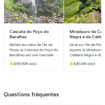
Cascata do Poço do
Miradouro da Cald
Bacalhau
Negra e da Caldei
Comprida
Nichée au cœur de l'île de
Situé sur l'île de Flore
Flores, la Cascata do Poço do
Açores, le Miradouro 
Bacalhau est une cascade
Caldeira Negra e da C
majestueuse tombant de
Comprida est un joy
4.9
(
1 008
avis)
4.8
(
495
avis)
plus de 90 mètres de
naturel remarquable.
hauteur, entourée d'une
deux lacs volcaniques
luxuriante végétation
entourés de végétati
endémique. Réservoir
luxuriante, offrent un
naturel, elle symbolise la
panorama à couper l
force des éléments et
souffle. Historiquemen
Questions fréquentes
l'harmonie de la nature
témoignent de l'activ
intacte qui caractérise les
volcanique qui a faç