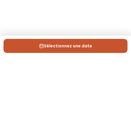
Sélectionnez une date
Depuis 2013, Generation Voyage vous fait découvrir
des expériences mémorables et vous guide pour les
vivre pleinement.