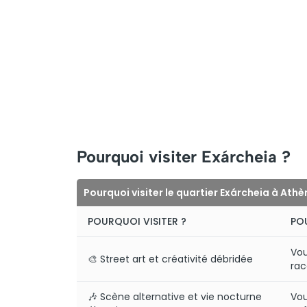
Pourquoi visiter Exárcheia ?
Pourquoi visiter le quartier Exárcheia à Athè
POURQUOI VISITER ?
POU
Vou
🎨 Street art et créativité débridée
rac
🎶 Scène alternative et vie nocturne
Vou