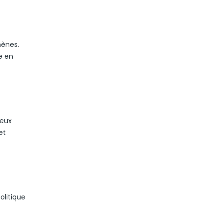
hènes.
e en
ieux
et
olitique