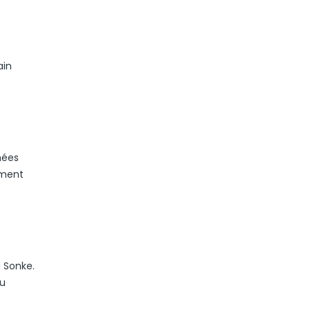
ain
nées
ement
 Sonke.
du