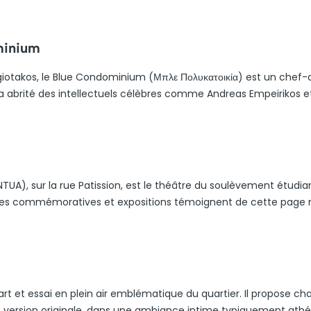
minium
nagiotakos, le Blue Condominium (Μπλε Πολυκατοικία) est un chef
a abrité des intellectuels célèbres comme Andreas Empeirikos e
TUA), sur la rue Patission, est le théâtre du soulèvement étudia
 plaques commémoratives et expositions témoignent de cette page
rt et essai en plein air emblématique du quartier. Il propose c
 version originale, dans une ambiance intime typiquement athé