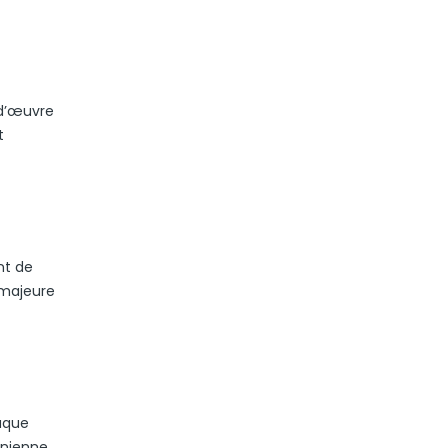
-d’œuvre
t
nt de
 majeure
haque
nienne.