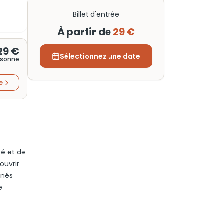
Billet d'entrée
À partir de
29 €
29 €
Sélectionnez une date
rsonne
re
té et de
ouvrir
nnés
e