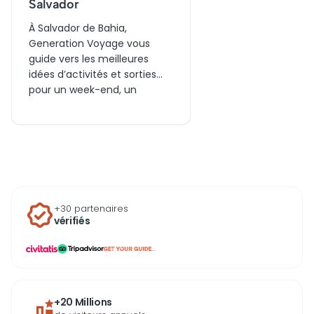
Salvador
À Salvador de Bahia,
Generation Voyage vous
guide vers les meilleures
idées d’activités et sorties
pour un week-end, un
voyage en famille ou en
couple. Découvrez
aujourd’hui des visites
incontournables, réservez
vos billets et explorez les
lieux mythiques de la ville et
des environs, parfaits pour
+30 partenaires
vivre des moments
vérifiés
mémorables autour de la
culture bahianaise.
...
+20 Millions