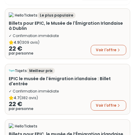
HelloTickets
Le plus populaire
Billets pour EPIC, le Musée de l'Émigration Irlandaise
à Dublin
✓ Confirmation immédiate
4.9
(
1309
avis)
22 €
Voir l'offre
par personne
Tiqets
Meilleur prix
EPIC le musée de l'émigration irlandaise : Billet
d'entrée
✓ Confirmation immédiate
4.7
(
382
avis)
22 €
Voir l'offre
par personne
HelloTickets
Billets pour EPIC, le musée de l’Émigration irlandaise