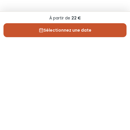
À partir de
22 €
Sélectionnez une date
Depuis 2013, Generation Voyage vous fait découvrir
des expériences mémorables et vous guide pour les
vivre pleinement.