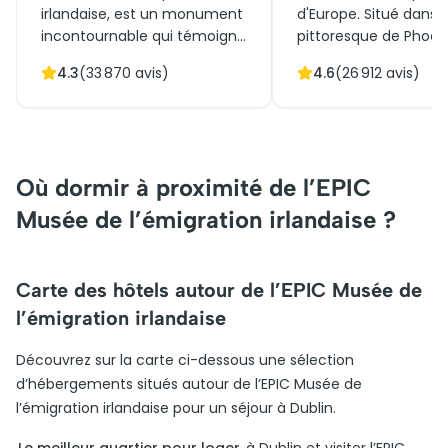
irlandaise, est un monument
d'Europe. Situé dans 
incontournable qui témoigne
pittoresque de Phoeni
de l'histoire complexe du
il illustre l'engageme
4.3
(
33 870
avis)
4.6
(
26 912
avis)
pays. Construit au XIIIe siècle,
l'Irlande envers la
il servit initialement de
conservation de la fa
forteresse et de siège pour
départ un simple par
l'administration anglaise.
zoologique, il est de
Aujourd'hui, ses magnifiques
centre éducatif et u
Où dormir à proximité de l’EPIC
jardins et son architecture
incontournable pour 
variée attirent des milliers de
familles et les amou
Musée de l’émigration irlandaise ?
visiteurs chaque année. Avec
animaux. Les visiteur
des billets disponibles pour
invités à réserver leurs
des visites guidées, le
à l'avance pour une v
Carte des hôtels autour de l’EPIC Musée de
château est une attraction
inoubliable de ce site
l’émigration irlandaise
prisée qui offre un voyage
emblématique.
fascinant à travers le passé
Découvrez sur la carte ci-dessous une sélection
de l'Irlande.
d’hébergements situés autour de l’EPIC Musée de
l’émigration irlandaise pour un séjour à Dublin.