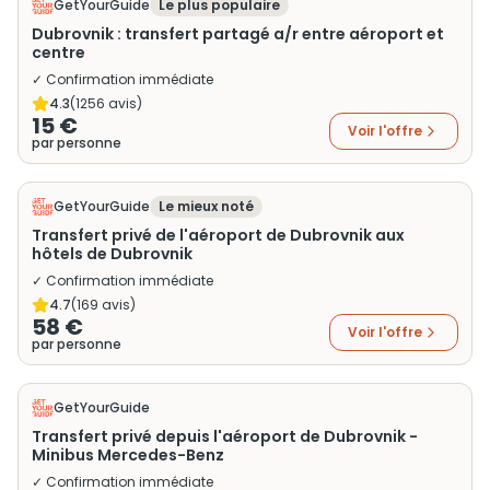
GetYourGuide
Le plus populaire
Dubrovnik : transfert partagé a/r entre aéroport et
centre
✓ Confirmation immédiate
4.3
(
1256
avis)
15 €
Voir l'offre
par personne
GetYourGuide
Le mieux noté
Transfert privé de l'aéroport de Dubrovnik aux
hôtels de Dubrovnik
✓ Confirmation immédiate
4.7
(
169
avis)
58 €
Voir l'offre
par personne
GetYourGuide
Transfert privé depuis l'aéroport de Dubrovnik -
Minibus Mercedes-Benz
✓ Confirmation immédiate