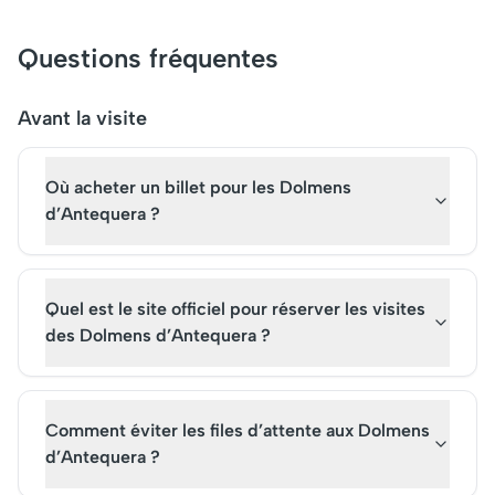
de l'Alhambra promet une
céramiques colorées
immersion fascinante dans
un lieu incontournabl
Questions fréquentes
des siècles de culture et de
Aujourd'hui, elle attir
légendes. Parmi ses trésors,
milliers de visiteurs 
le Palais Nasrides et la cour
année, qui peuvent e
Avant la visite
des Lions attendent de
ses bâtiments sans b
captiver chaque visiteur.
de billets. Une visite 
Où acheter un billet pour les Dolmens
site emblématique ré
son importance histo
d’Antequera ?
son attrait culturel
indéniable.
Quel est le site officiel pour réserver les visites
des Dolmens d’Antequera ?
Comment éviter les files d’attente aux Dolmens
d’Antequera ?