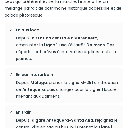
ceux qui préfèrent éviter la marche. Le site offre un
mélange parfait de patrimoine historique accessible et de
balade pittoresque.
En bus local
Depuis
la station centrale d’Antequera
,
empruntez la
Ligne 1
jusqu’à l’arrêt
Dolmens
. Des
départs sont prévus à intervalles réguliers toute la
journée.
En car interurbain
Depuis
Málaga
, prenez la
Ligne M-251
en direction
de
Antequera
, puis changez pour la
Ligne 1
locale
menant aux Dolmens.
En train
Depuis
la gare Antequera-Santa Ana
, rejoignez le
centre-ville en taxi ou bus, puis prenez la
Ligne 1