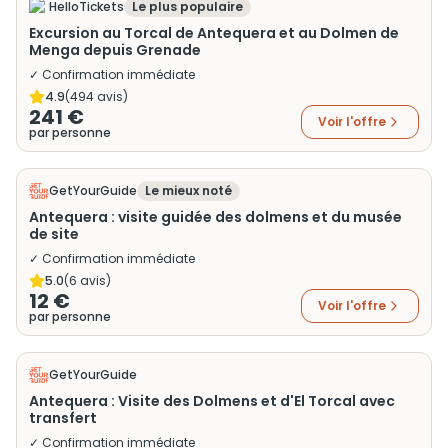
HelloTickets
Le plus populaire
Excursion au Torcal de Antequera et au Dolmen de
Menga depuis Grenade
✓ Confirmation immédiate
4.9
(
494
avis)
241 €
Voir l'offre
par personne
GetYourGuide
Le mieux noté
Antequera : visite guidée des dolmens et du musée
de site
✓ Confirmation immédiate
5.0
(
6
avis)
12 €
Voir l'offre
par personne
GetYourGuide
Antequera : Visite des Dolmens et d'El Torcal avec
transfert
✓ Confirmation immédiate