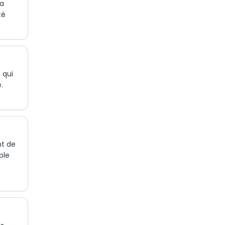
la
té
 qui
.
nt de
ble