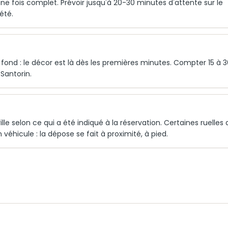
ne fois complet. Prévoir jusqu'à 20-30 minutes d'attente sur le
été.
 fond : le décor est là dès les premières minutes. Compter 15 à 
 Santorin.
lle selon ce qui a été indiqué à la réservation. Certaines ruelles 
éhicule : la dépose se fait à proximité, à pied.