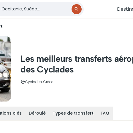
Destin
rt
Les meilleurs transferts aéro
des Cyclades
Cyclades, Grèce
tions clés
Déroulé
Types de transfert
FAQ