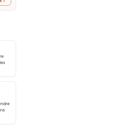
re
re
des
endre
ans