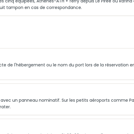
 les cinq équipées, Athènes-ATH + ferry depuis Le Pirée ou Rafina 
nuit tampon en cas de correspondance.
cte de l'hébergement ou le nom du port lors de la réservation e
es avec un panneau nominatif. Sur les petits aéroports comme P
rater.