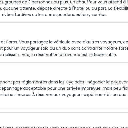
s groupes de 3 personnes ou plus. Un chauffeur vous attend à 
 aucune attente, dépose directe à l'hôtel ou au port. La flexibili
s arrivées tardives ou les correspondances ferry serrées.
s et Paros. Vous partagez le véhicule avec d'autres voyageurs, ce
fait pour un voyageur solo ou un duo sans contrainte horaire forte
emplissent vite, la réservation à l'avance est indispensable.
s ne sont pas réglementés dans les Cyclades : négocier le prix ava
 dépannage acceptable pour une arrivée imprévue, mais peu fia
 certaines heures. À réserver aux voyageurs expérimentés ou aux