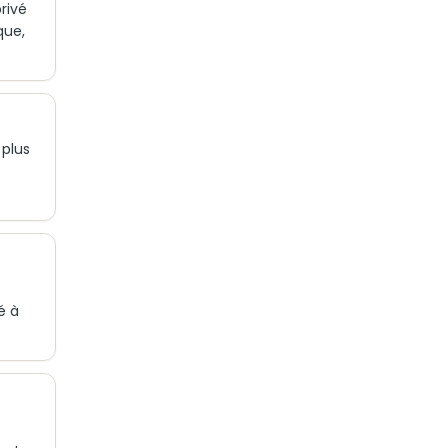
rivé
que,
 plus
é à