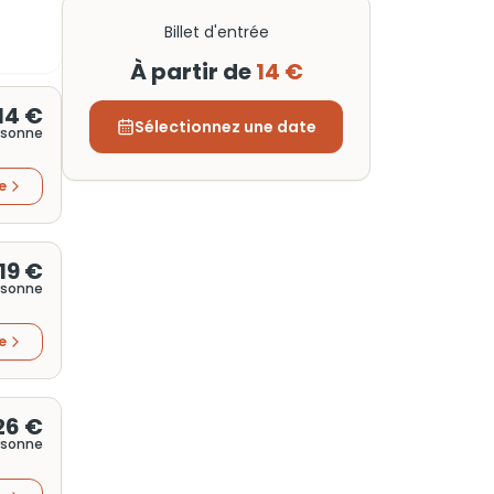
Billet d'entrée
À partir de
14 €
14 €
Sélectionnez une date
rsonne
re
19 €
rsonne
re
26 €
rsonne