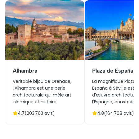
Alhambra
Plaza de España
Véritable bijou de Grenade,
La magnifique Plaza 
l'Alhambra est une perle
España à Séville est 
architecturale qui mêle art
d'œuvre architectura
islamique et histoire
l'Espagne, construite
andalouse. Obtenir des billets
l'Exposition ibéro-am
4.7
(
203 763
avis)
4.8
(
164 708
avis)
pour l'Alhambra ouvre les
de 1929. Elle allie
portes d'un voyage à travers
harmonieusement le 
ses palais somptueux et ses
Renaissance et l'arch
jardins enchanteurs. La visite
régionale. Ses vastes 