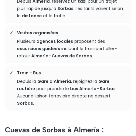
Depuis
Almería
, réservez un
taxi
pour un trajet
plus rapide jusqu’à
Sorbas
. Les tarifs varient selon
la
distance
et le trafic.
Visites organisées
Plusieurs
agences locales
proposent des
excursions guidées
incluant le transport aller-
retour
Almería–Cuevas de Sorbas
.
Train + Bus
Depuis la
Gare d’Almería
, rejoignez la
Gare
routière
pour prendre le
bus Almería–Sorbas
.
Aucune liaison ferroviaire directe ne dessert
Sorbas
.
Cuevas de Sorbas à Almería :