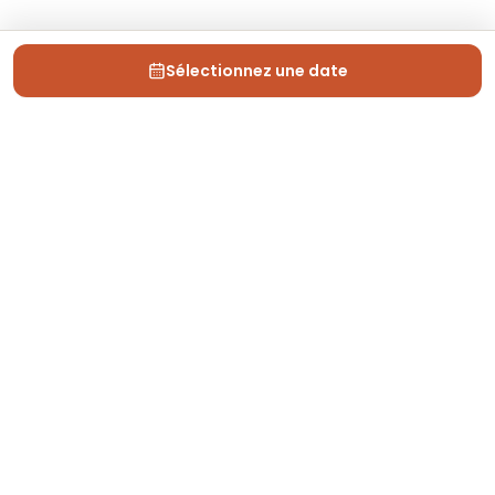
Sélectionnez une date
Depuis 2013, Generation Voyage vous fait découvrir
des expériences mémorables et vous guide pour les
vivre pleinement.
Qui sommes nous ?