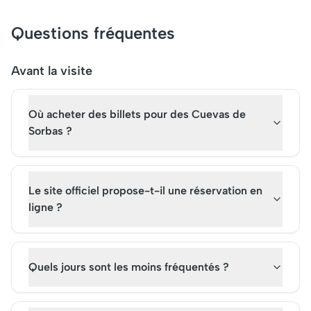
de l'Alhambra promet une
céramiques colorées
immersion fascinante dans
un lieu incontournabl
Questions fréquentes
des siècles de culture et de
Aujourd'hui, elle attir
légendes. Parmi ses trésors,
milliers de visiteurs 
le Palais Nasrides et la cour
année, qui peuvent e
Avant la visite
des Lions attendent de
ses bâtiments sans b
captiver chaque visiteur.
de billets. Une visite 
Où acheter des billets pour des Cuevas de
site emblématique ré
son importance histo
Sorbas ?
son attrait culturel
indéniable.
Le site officiel propose-t-il une réservation en
ligne ?
Quels jours sont les moins fréquentés ?