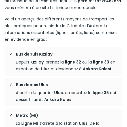
pittoresque de 30 minutes depuis l’
Opéra d’État d’Ankara
vous mènera à ce site historique remarquable.
Voici un aperçu des différents moyens de transport les
plus pratiques pour rejoindre la Citadelle d’Ankara. Les
informations essentielles (lignes, arrêts, lieux) sont mises
en évidence en gras :
Bus depuis Kızılay
Depuis
Kızılay
, prenez la
ligne 32
ou la
ligne 33
en
direction de
Ulus
et descendez à
Ankara Kalesi
.
Bus depuis Ulus
À partir du quartier
Ulus
, empruntez la
ligne 35
qui
dessert l’arrêt
Ankara Kalesi
.
Métro (M1)
La
Ligne M1
s’arrête à la station
Ulus
. De là,