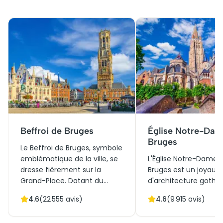
Beffroi de Bruges
Église Notre-Dam
Bruges
Le Beffroi de Bruges, symbole
emblématique de la ville, se
L'Église Notre-Dame 
dresse fièrement sur la
Bruges est un joyau
Grand-Place. Datant du
d'architecture gothi
13ème siècle, il a initialement
réputé pour sa tour d
4.6
(
22 555
avis)
4.6
(
9 915
avis)
servi de centre administratif
mètres, soit la deuxi
et de tour de guet. Sa
haute tour en brique