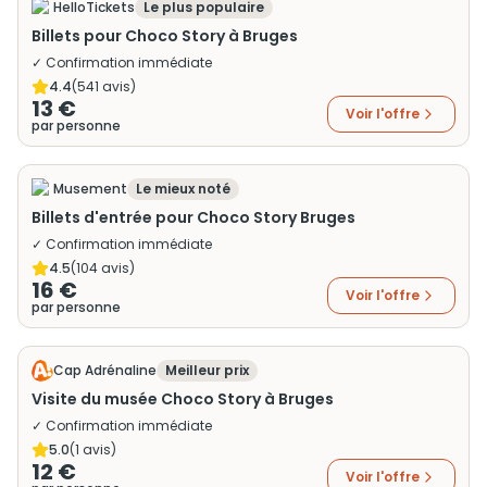
HelloTickets
Le plus populaire
Billets pour Choco Story à Bruges
✓ Confirmation immédiate
4.4
(
541
avis)
13 €
Voir l'offre
par personne
Musement
Le mieux noté
Billets d'entrée pour Choco Story Bruges
✓ Confirmation immédiate
4.5
(
104
avis)
16 €
Voir l'offre
par personne
Cap Adrénaline
Meilleur prix
Visite du musée Choco Story à Bruges
✓ Confirmation immédiate
5.0
(
1
avis)
12 €
Voir l'offre