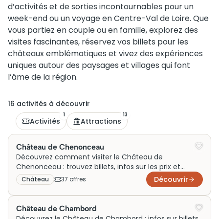
d’activités et de sorties incontournables pour un
week-end ou un voyage en Centre-Val de Loire. Que
vous partiez en couple ou en famille, explorez des
visites fascinantes, réservez vos billets pour les
châteaux emblématiques et vivez des expériences
uniques autour des paysages et villages qui font
l’âme de la région.
16
activité
s
à découvrir
1
13
Activités
Attractions
Château de Chenonceau
Découvrez comment visiter le Château de
Chenonceau : trouvez billets, infos sur les prix et
horaires pour une visite inoubliable à Chenonceaux.
Découvrir
Château
37
offre
s
Château de Chambord
Découvrez le Château de Chambord : infos sur billets,