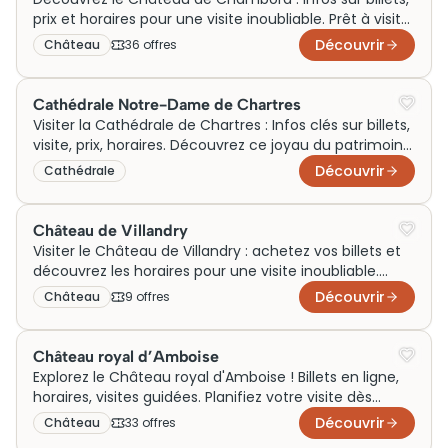
prix et horaires pour une visite inoubliable. Prêt à visiter
ce chef-d'œuvre ?
Découvrir
Château
36
offre
s
Cathédrale Notre-Dame de Chartres
Visiter la Cathédrale de Chartres : Infos clés sur billets,
visite, prix, horaires. Découvrez ce joyau du patrimoine
français lors de votre séjour.
Découvrir
Cathédrale
Château de Villandry
Visiter le Château de Villandry : achetez vos billets et
découvrez les horaires pour une visite inoubliable.
Réservez maintenant pour ne rien manquer !
Découvrir
Château
9
offre
s
Château royal d’Amboise
Explorez le Château royal d'Amboise ! Billets en ligne,
horaires, visites guidées. Planifiez votre visite dès
maintenant et plongez dans l'histoire royale.
Découvrir
Château
33
offre
s