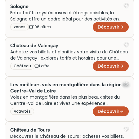
Sologne
Entre forêts mystérieuses et étangs paisibles, la
Sologne offre un cadre idéal pour des activités en
famille, un week-end en couple ou un voyage axé sur
Découvrir
zones
106
offre
s
la nature. Generation Voyage vous aide à trouver des
idées de sorties, de visites et d’expériences
incontournables autour de cette destination
Château de Valençay
authentique.
Achetez vos billets et planifiez votre visite du Château
de Valençay : explorez tarifs et horaires pour une
expérience inoubliable en Centre Val de Loire.
Découvrir
Château
1
offre
Les meilleurs vols en montgolfière dans la région du
Centre-Val de Loire
Volez en montgolfière dans les plus beaux sites du
Centre-Val de Loire et vivez une expérience
inoubliable parmi les meilleurs vols de la région.
Découvrir
Activités
Château de Tours
Découvrez le Château de Tours : achetez vos billets,