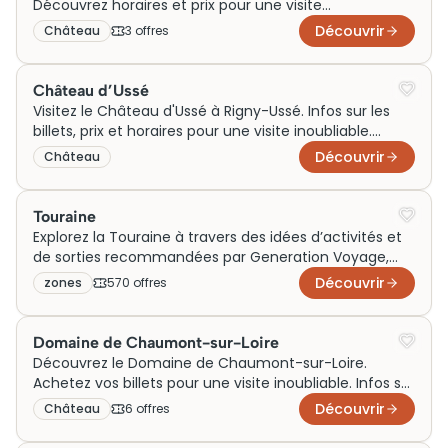
Découvrez horaires et prix pour une visite
incontournable en Centre Val de Loire. Réservez
Découvrir
Château
3
offre
s
maintenant !
Château d’Ussé
Visitez le Château d'Ussé à Rigny-Ussé. Infos sur les
billets, prix et horaires pour une visite inoubliable.
Réservez maintenant !
Découvrir
Château
Touraine
Explorez la Touraine à travers des idées d’activités et
de sorties recommandées par Generation Voyage,
pour un week-end en famille, un voyage en couple ou
Découvrir
zones
570
offre
s
des visites nature autour des châteaux
emblématiques. Découvrez des expériences variées
pour profiter pleinement de cette destination au
Domaine de Chaumont-sur-Loire
cœur du Val de Loire.
Découvrez le Domaine de Chaumont-sur-Loire.
Achetez vos billets pour une visite inoubliable. Infos sur
prix et horaires ici.
Découvrir
Château
6
offre
s