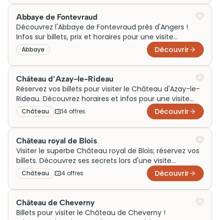
Abbaye de Fontevraud
Découvrez l'Abbaye de Fontevraud près d'Angers !
Infos sur billets, prix et horaires pour une visite
fascinante. Réservez votre aventure culturelle.
Découvrir
Abbaye
Château d’Azay-le-Rideau
Réservez vos billets pour visiter le Château d'Azay-le-
Rideau. Découvrez horaires et infos pour une visite
inoubliable !
Découvrir
Château
14
offre
s
Château royal de Blois
Visiter le superbe Château royal de Blois; réservez vos
billets. Découvrez ses secrets lors d'une visite
inoubliable.
Découvrir
Château
4
offre
s
Château de Cheverny
Billets pour visiter le Château de Cheverny !