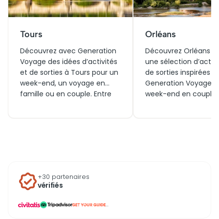
Tours
Orléans
Découvrez avec Generation
Découvrez Orléans à 
Voyage des idées d’activités
une sélection d’activi
et de sorties à Tours pour un
de sorties inspirées p
week-end, un voyage en
Generation Voyage, 
famille ou en couple. Entre
week-end en couple,
visites incontournables,
voyage en famille ou
billets pratiques et
idées de visites à fair
expériences à vivre
aujourd’hui. Entre pat
aujourd’hui ou autour de la
nature et loisirs autou
ville, explorez les meilleures
ville, trouvez les meill
inspirations pour profiter
billets et expériences
pleinement de cette
profiter pleinement d
+30 partenaires
destination du Centre-Val de
séjour.
vérifiés
Loire.
...