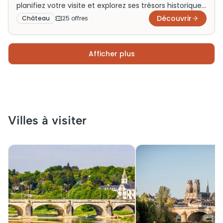
planifiez votre visite et explorez ses trésors historiques.
Horaires et infos disponibles ici !
Découvrir
Château
25
offre
s
Afficher plus
Villes à visiter