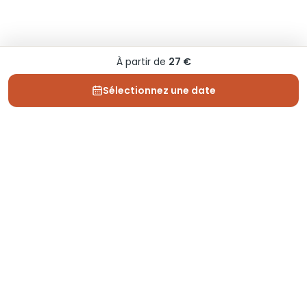
À partir de
27 €
Sélectionnez une date
Depuis 2013, Generation Voyage vous fait découvrir
des expériences mémorables et vous guide pour les
vivre pleinement.