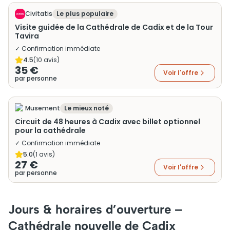
Civitatis
Le plus populaire
Visite guidée de la Cathédrale de Cadix et de la Tour
Tavira
✓ Confirmation immédiate
4.5
(
10
avis)
35 €
Voir l'offre
par personne
Musement
Le mieux noté
Circuit de 48 heures à Cadix avec billet optionnel
pour la cathédrale
✓ Confirmation immédiate
5.0
(
1
avis)
27 €
Voir l'offre
par personne
Jours & horaires d’ouverture –
Cathédrale nouvelle de Cadix