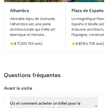
Alhambra
Plaza de España
Véritable bijou de Grenade,
La magnifique Plaza 
l'Alhambra est une perle
España à Séville est 
architecturale qui mêle art
d'œuvre architectura
islamique et histoire
l'Espagne, construite
andalouse. Obtenir des billets
l'Exposition ibéro-am
4.7
(
203 763
avis)
4.8
(
164 708
avis)
pour l'Alhambra ouvre les
de 1929. Elle allie
portes d'un voyage à travers
harmonieusement le 
ses palais somptueux et ses
Renaissance et l'arch
jardins enchanteurs. La visite
régionale. Ses vastes 
de l'Alhambra promet une
céramiques colorées
immersion fascinante dans
un lieu incontournabl
Questions fréquentes
des siècles de culture et de
Aujourd'hui, elle attir
légendes. Parmi ses trésors,
milliers de visiteurs 
le Palais Nasrides et la cour
année, qui peuvent e
Avant la visite
des Lions attendent de
ses bâtiments sans b
captiver chaque visiteur.
de billets. Une visite 
Où et comment acheter un billet pour la
site emblématique ré