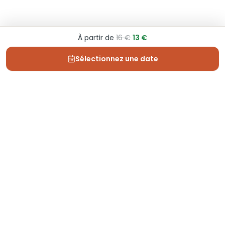
À partir de
16 €
13 €
Sélectionnez une date
Depuis 2013, Generation Voyage vous fait découvrir
des expériences mémorables et vous guide pour les
vivre pleinement.