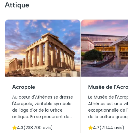
Attique
Acropole
Musée de l’Acrop
Au cœur d'Athènes se dresse
Le Musée de l'Acropol
l'Acropole, véritable symbole
Athènes est une vitri
de l'âge d'or de la Grèce
exceptionnelle de l'hi
antique. En se procurant des
de la culture grecque
billets pour l'Acropole, on
Construit pour abriter
4.3
(
238 700
avis)
4.7
(
71 144
avis)
découvre des trésors
trésors de l'Acropole, i