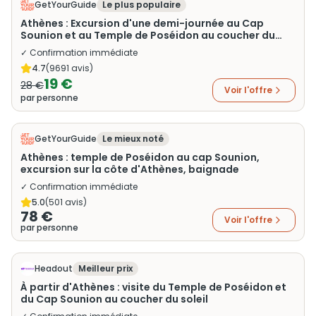
GetYourGuide
Le plus populaire
Athènes : Excursion d'une demi-journée au Cap
Sounion et au Temple de Poséidon au coucher du
soleil
✓ Confirmation immédiate
4.7
(
9691
avis)
19 €
28 €
Voir l'offre
par personne
GetYourGuide
Le mieux noté
Athènes : temple de Poséidon au cap Sounion,
excursion sur la côte d'Athènes, baignade
✓ Confirmation immédiate
5.0
(
501
avis)
78 €
Voir l'offre
par personne
Headout
Meilleur prix
À partir d'Athènes : visite du Temple de Poséidon et
du Cap Sounion au coucher du soleil