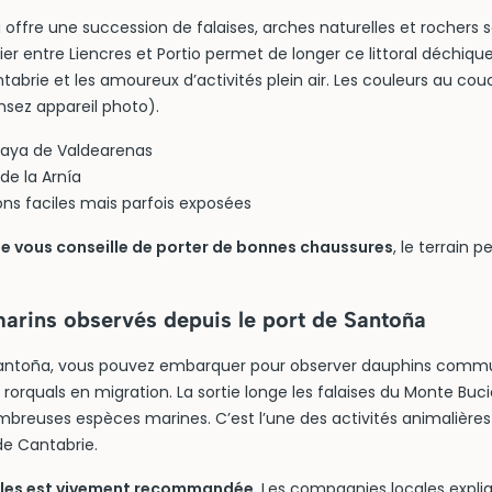
offre une succession de falaises, arches naturelles et rochers s
tier entre Liencres et Portio permet de longer ce littoral déchique
brie et les amoureux d’activités plein air. Les couleurs au couc
nsez appareil photo).
Playa de Valdearenas
 de la Arnía
ions faciles mais parfois exposées
 vous conseille de porter de bonnes chaussures
, le terrain p
arins observés depuis le port de Santoña
 Santoña, vous pouvez embarquer pour observer dauphins commu
 rorquals en migration. La sortie longe les falaises du Monte Buc
breuses espèces marines. C’est l’une des activités animalières 
e Cantabrie.
elles est vivement recommandée
. Les compagnies locales expliq