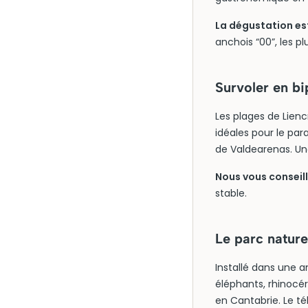
La dégustation est
anchois “00”, les p
Survoler en bi
Les plages de Lienc
idéales pour le par
de Valdearenas. Une
Nous vous conseill
stable.
Le parc nature
Installé dans une 
éléphants, rhinocéro
en Cantabrie. Le t