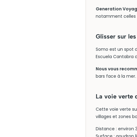
Generation Voyage
notamment celles d
Glisser sur l
Somo est un spot d
Escuela Cantabra de
Nous vous recomma
bars face à la mer.
La voie verte
Cette voie verte sui
villages et zones b
Distance : environ
Surface : goudron l