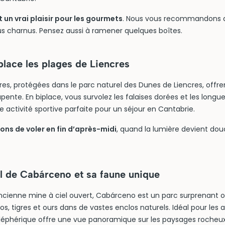
 un vrai plaisir pour les gourmets
. Nous vous recommandons d
lus charnus. Pensez aussi à ramener quelques boîtes.
place les plages de Liencres
res, protégées dans le parc naturel des Dunes de Liencres, offre
apente. En biplace, vous survolez les falaises dorées et les longu
 activité sportive parfaite pour un séjour en Cantabrie.
ons de voler en fin d’après-midi
, quand la lumière devient douc
l de Cabárceno et sa faune unique
ancienne mine à ciel ouvert, Cabárceno est un parc surprenant 
s, tigres et ours dans de vastes enclos naturels. Idéal pour les a
éléphérique offre une vue panoramique sur les paysages rocheux