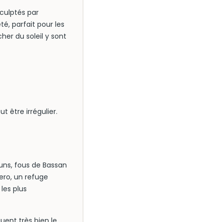
culptés par
té, parfait pour les
her du soleil y sont
eut être irrégulier.
ns, fous de Bassan
iero, un refuge
les plus
uent très bien le