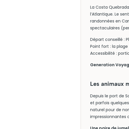
La Costa Quebrada 
l’Atlantique. Le sen
randonnées en Canta
spectaculaires (pe
Départ conseillé : 
Point fort : la plage
Accessibilité : port
Generation Voyage
Les animaux m
Depuis le port de
et parfois quelques
naturel pour de nom
impressionnantes d
Une paire de jum