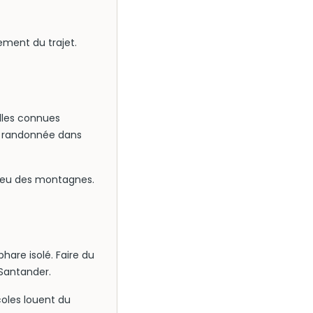
ement du trajet.
lles connues
ne randonnée dans
ieu des montagnes.
hare isolé. Faire du
 Santander.
coles louent du