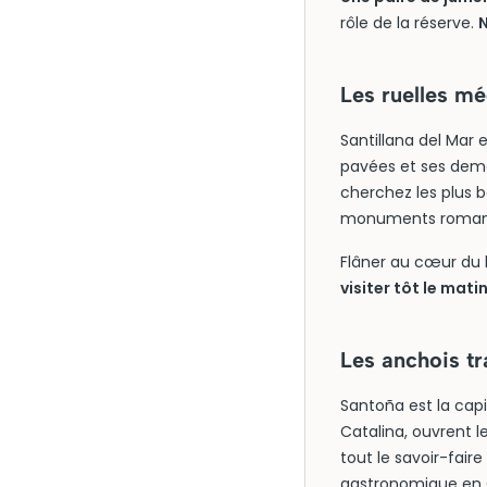
rôle de la réserve.
N
Les ruelles mé
Santillana del Mar 
pavées et ses deme
cherchez les plus b
monuments romans 
Flâner au cœur du 
visiter tôt le mati
Les anchois tr
Santoña est la capi
Catalina, ouvrent l
tout le savoir-fai
gastronomique en 