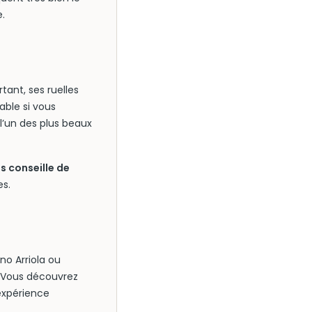
e.
tant, ses ruelles
ble si vous
 l’un des plus beaux
 conseille de
es.
no Arriola ou
t. Vous découvrez
expérience