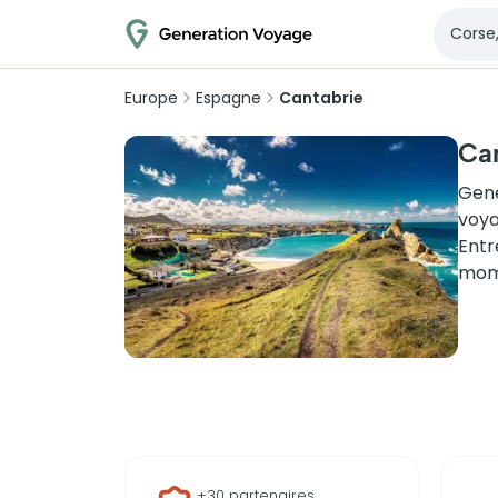
Europe
Espagne
Cantabrie
Can
Gene
voya
Entr
mome
+30 partenaires