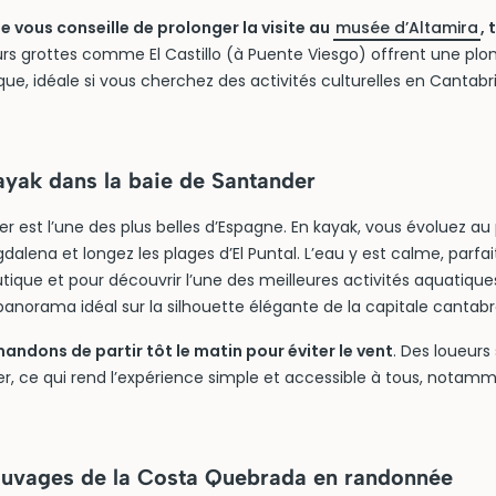
 vous conseille de prolonger la visite au
musée d’Altamira
, 
eurs grottes comme El Castillo (à Puente Viesgo) offrent une pl
hique, idéale si vous cherchez des activités culturelles en Cantab
ayak dans la baie de Santander
r est l’une des plus belles d’Espagne. En kayak, vous évoluez au 
dalena et longez les plages d’El Puntal. L’eau y est calme, parfa
tique et pour découvrir l’une des meilleures activités aquatique
panorama idéal sur la silhouette élégante de la capitale cantabr
ndons de partir tôt le matin pour éviter le vent
. Des loueurs
r, ce qui rend l’expérience simple et accessible à tous, notam
sauvages de la Costa Quebrada en randonnée