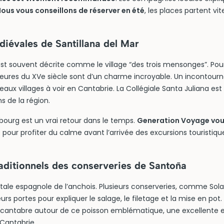
ous vous conseillons de réserver en été
, les places partent vit
diévales de Santillana del Mar
est souvent décrite comme le village “des trois mensonges”. Pour
ures du XVe siècle sont d’un charme incroyable. Un incontourna
eaux villages à voir en Cantabrie. La Collégiale Santa Juliana est
de la région.
bourg est un vrai retour dans le temps.
Generation Voyage vous
n
pour profiter du calme avant l’arrivée des excursions touristiqu
aditionnels des conserveries de Santoña
tale espagnole de l’anchois. Plusieurs conserveries, comme Sola
eurs portes pour expliquer le salage, le filetage et la mise en po
re cantabre autour de ce poisson emblématique, une excellente 
Cantabrie.