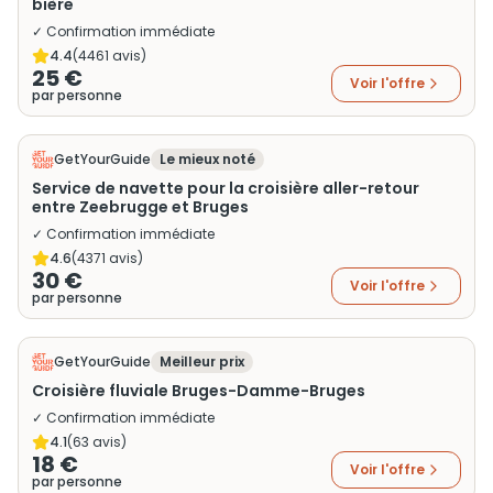
bière
✓ Confirmation immédiate
4.4
(
4461
avis)
25 €
Voir l'offre
par personne
GetYourGuide
Le mieux noté
Service de navette pour la croisière aller-retour
entre Zeebrugge et Bruges
✓ Confirmation immédiate
4.6
(
4371
avis)
30 €
Voir l'offre
par personne
GetYourGuide
Meilleur prix
Croisière fluviale Bruges-Damme-Bruges
✓ Confirmation immédiate
4.1
(
63
avis)
18 €
Voir l'offre
par personne