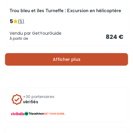
Trou bleu et îles Turneffe : Excursion en hélicoptère
5
(
5
)
Vendu par
GetYourGuide
824 €
À partir de
Afficher plus
+30 partenaires
vérifiés
...