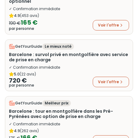
optionnel
✓ Confirmation immédiate
4.9
(
453
avis)
165 €
190 €
Voir l'offre
par personne
GetYourGuide
Le mieux noté
Barcelone : survol privé en montgolfière avec service
de prise en charge
✓ Confirmation immédiate
5.0
(
22
avis)
720 €
Voir l'offre
par personne
GetYourGuide
Meilleur prix
Barcelone : tour en montgolfière dans les Pré-
Pyrénées avec option de prise en charge
✓ Confirmation immédiate
4.9
(
262
avis)
166 €