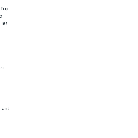
Tajo.
 a
 les
si
s ont