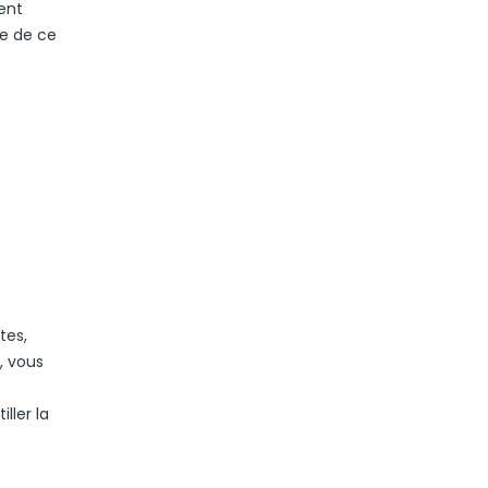
ent
le de ce
tes,
, vous
ller la