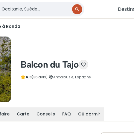
Destin
o à Ronda
Balcon du Tajo
4.3
(36 avis)
|
Andalousie, Espagne
faire
Carte
Conseils
FAQ
Où dormir