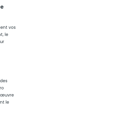
de
tent vos
, le
ur
 des
ro
e œuvre
nt le