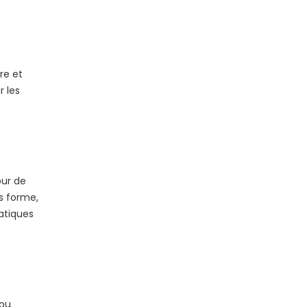
ire et
r les
our de
s forme,
atiques
lou