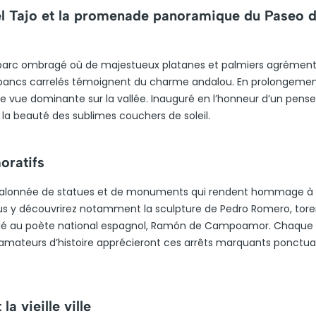
el Tajo et la promenade panoramique du Paseo 
un parc ombragé où de majestueux platanes et palmiers agrémen
 bancs carrelés témoignent du charme andalou. En prolongement
e vue dominante sur la vallée. Inauguré en l’honneur d’un pense
et la beauté des sublimes couchers de soleil.
ratifs
 jalonnée de statues et de monuments qui rendent hommage à
Vous y découvrirez notamment la sculpture de Pedro Romero, tore
dédié au poète national espagnol, Ramón de Campoamor. Chaqu
es amateurs d’histoire apprécieront ces arrêts marquants ponctua
a vieille ville