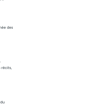
anée des
e
e
récits,
 du