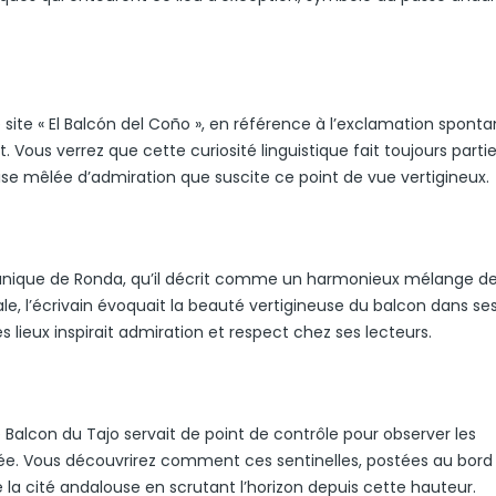
te « El Balcón del Coño », en référence à l’exclamation spont
 Vous verrez que cette curiosité linguistique fait toujours parti
rprise mêlée d’admiration que suscite ce point de vue vertigineux.
 unique de Ronda, qu’il décrit comme un harmonieux mélange d
le, l’écrivain évoquait la beauté vertigineuse du balcon dans ses 
s lieux inspirait admiration et respect chez ses lecteurs.
 Balcon du Tajo servait de point de contrôle pour observer les
ée. Vous découvrirez comment ces sentinelles, postées au bord
de la cité andalouse en scrutant l’horizon depuis cette hauteur.