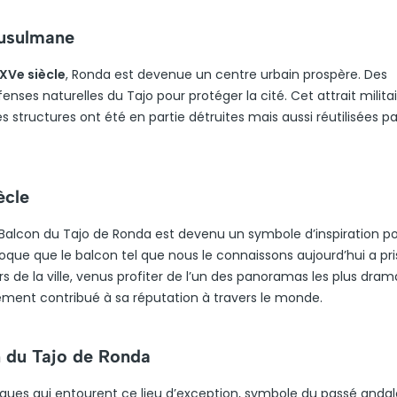
musulmane
e XVe siècle
, Ronda est devenue un centre urbain prospère. Des
éfenses naturelles du Tajo pour protéger la cité. Cet attrait milita
s structures ont été en partie détruites mais aussi réutilisées pa
ècle
e Balcon du Tajo de Ronda est devenu un symbole d’inspiration p
oque que le balcon tel que nous le connaissons aujourd’hui a pri
 de la ville, venus profiter de l’un des panoramas les plus dram
ement contribué à sa réputation à travers le monde.
n du Tajo de Ronda
riques qui entourent ce lieu d’exception, symbole du passé anda