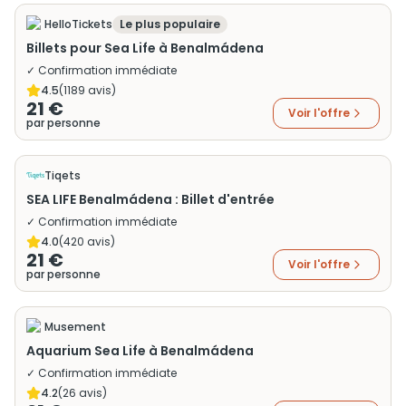
HelloTickets
Le plus populaire
Billets pour Sea Life à Benalmádena
✓ Confirmation immédiate
4.5
(
1189
avis)
21 €
Voir l'offre
par personne
Tiqets
SEA LIFE Benalmádena : Billet d'entrée
✓ Confirmation immédiate
4.0
(
420
avis)
21 €
Voir l'offre
par personne
Musement
Aquarium Sea Life à Benalmádena
✓ Confirmation immédiate
4.2
(
26
avis)