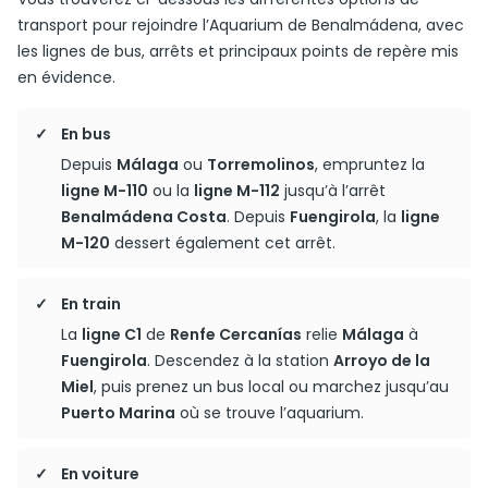
transport pour rejoindre l’Aquarium de Benalmádena, avec
les lignes de bus, arrêts et principaux points de repère mis
en évidence.
En bus
Depuis
Málaga
ou
Torremolinos
, empruntez la
ligne M-110
ou la
ligne M-112
jusqu’à l’arrêt
Benalmádena Costa
. Depuis
Fuengirola
, la
ligne
M-120
dessert également cet arrêt.
En train
La
ligne C1
de
Renfe Cercanías
relie
Málaga
à
Fuengirola
. Descendez à la station
Arroyo de la
Miel
, puis prenez un bus local ou marchez jusqu’au
Puerto Marina
où se trouve l’aquarium.
En voiture