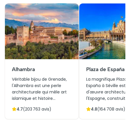
Alhambra
Plaza de España
Véritable bijou de Grenade,
La magnifique Plaza 
l'Alhambra est une perle
España à Séville est 
architecturale qui mêle art
d'œuvre architectura
islamique et histoire
l'Espagne, construite
andalouse. Obtenir des billets
l'Exposition ibéro-am
4.7
(
203 763
avis)
4.8
(
164 708
avis)
pour l'Alhambra ouvre les
de 1929. Elle allie
portes d'un voyage à travers
harmonieusement le 
ses palais somptueux et ses
Renaissance et l'arch