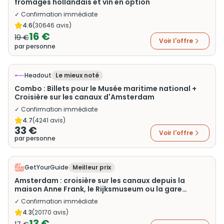
fromages hollandais et vin en option
✓ Confirmation immédiate
4.6
(
30646
avis)
16 €
19 €
Voir l'offre
par personne
Headout
Le mieux noté
Combo : Billets pour le Musée maritime national +
Croisière sur les canaux d'Amsterdam
✓ Confirmation immédiate
4.7
(
4241
avis)
33 €
Voir l'offre
par personne
GetYourGuide
Meilleur prix
Amsterdam : croisière sur les canaux depuis la
maison Anne Frank, le Rijksmuseum ou la gare
centrale
✓ Confirmation immédiate
4.3
(
20170
avis)
13 €