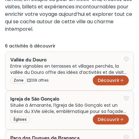
visites, billets et expériences incontournables pour
enrichir votre voyage aujourd’hui et explorer tout ce
qui se cache autour de cette ville au charme
intemporel.
6
activité
s
à découvrir
Vallée du Douro
Entre vignobles en terrasses et villages perchés, la
vallée du Douro offre des idées d’activités et de visites
pour un voyage en couple, un week-end en famille ou
Découvrir
Zone
138
offre
s
des sorties autour du fleuve. Référence du voyage,
Generation Voyage vous guide pour profiter
pleinement de cette région emblématique du nord
Igreja de São Gonçalo
du Portugal.
Située à Amarante, l’Igreja de São Gonçalo est un
trésor du XVIe siècle, emblématique pour sa façade
baroque ornée et son orgue complexe. Dédiée à São
Découvrir
Églises
Gonçalo de Amarante, un moine vénéré localement,
elle est un lieu de dévotion et de pèlerinage. Les
visiteurs sont captivés par les tombes sculptées à
Paço dos Duques de Bragança