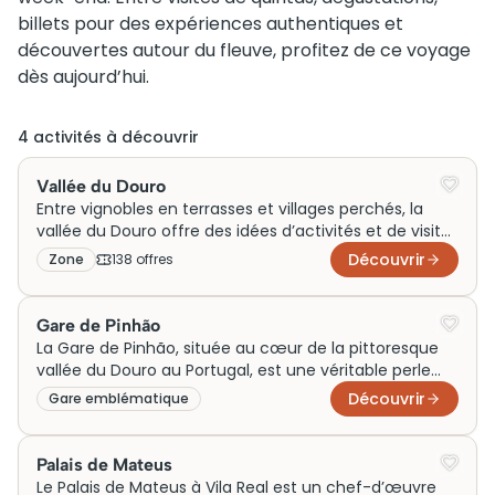
billets pour des expériences authentiques et
découvertes autour du fleuve, profitez de ce voyage
dès aujourd’hui.
4
activité
s
à découvrir
Vallée du Douro
Entre vignobles en terrasses et villages perchés, la
vallée du Douro offre des idées d’activités et de visites
pour un voyage en couple, un week-end en famille ou
Découvrir
Zone
138
offre
s
des sorties autour du fleuve. Référence du voyage,
Generation Voyage vous guide pour profiter
pleinement de cette région emblématique du nord
Gare de Pinhão
du Portugal.
La Gare de Pinhão, située au cœur de la pittoresque
vallée du Douro au Portugal, est une véritable perle
architecturale et culturelle. Inaugurée en 1880, elle
Découvrir
Gare emblématique
symbolise l’âge d’or du transport ferroviaire dans la
région viticole du Douro, reconnue pour ses paysages
à couper le souffle. La gare se distingue par ses
Palais de Mateus
magnifiques azulejos, des carreaux de faïence peints
Le Palais de Mateus à Vila Real est un chef-d’œuvre