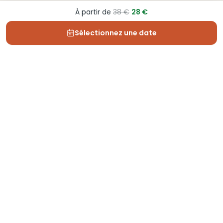
À partir de
38 €
28 €
Sélectionnez une date
Depuis 2013, Generation Voyage vous fait découvrir
des expériences mémorables et vous guide pour les
vivre pleinement.
Qui sommes nous ?