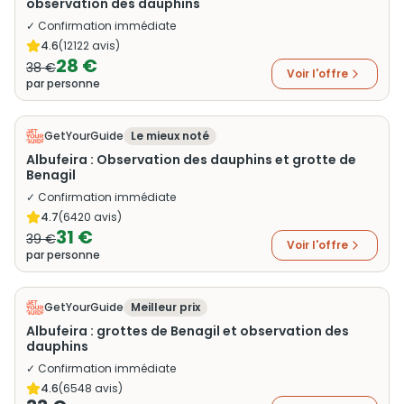
observation des dauphins
✓ Confirmation immédiate
4.6
(
12122
avis)
28 €
38 €
Voir l'offre
par personne
GetYourGuide
Le mieux noté
Albufeira : Observation des dauphins et grotte de
Benagil
✓ Confirmation immédiate
4.7
(
6420
avis)
31 €
39 €
Voir l'offre
par personne
GetYourGuide
Meilleur prix
Albufeira : grottes de Benagil et observation des
dauphins
✓ Confirmation immédiate
4.6
(
6548
avis)