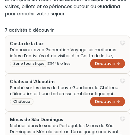
visites, billets et expériences autour du Guadiana
pour enrichir votre séjour.
7
activité
s
à découvrir
Costa de la Luz
Découvrez avec Generation Voyage les meilleures
idées d’activités et de visites à la Costa de la Luz,
parfaites pour un week-end en famille ou un voyage
Découvrir
Zone touristique
445
offre
s
en couple. Entre plages lumineuses, sorties nature et
découvertes culturelles autour des villages andalous,
profitez d’expériences inoubliables sur cette côte
Château d’Alcoutim
sauvage de l’Espagne.
Perché sur les rives du fleuve Guadiana, le Château
d’Alcoutim est une forteresse emblématique qui
témoigne de l’histoire médiévale du Portugal.
Découvrir
Château
Construit au XIVe siècle, ce château servait à
protéger la frontière contre les invasions espagnoles.
Ses murailles robustes offrent une vue panoramique
Minas de São Domingos
sur les paysages environnants, symboles de la lutte
Nichées dans le sud du Portugal, les Minas de São
ancestrale entre les Royaumes ibériques. Aujourd’hui, il
Domingos à Mértola sont un témoignage captivant