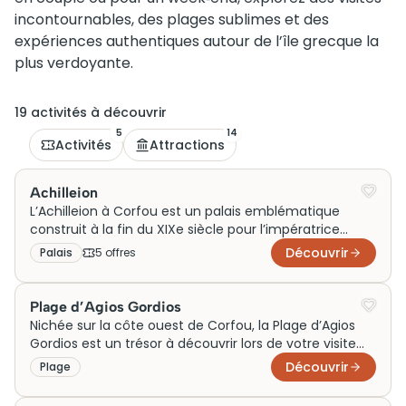
incontournables, des plages sublimes et des
expériences authentiques autour de l’île grecque la
plus verdoyante.
19
activité
s
à découvrir
5
14
Activités
Attractions
Achilleion
L’Achilleion à Corfou est un palais emblématique
construit à la fin du XIXe siècle pour l’impératrice
Élisabeth d’Autriche, connue sous le nom de Sissi.
Découvrir
Palais
5
offre
s
Conçu dans un style néoclassique, ce somptueux
édifice célèbre la mythologie grecque avec des
jardins luxuriants et des statues d’Achille. Aujourd’hui,
Plage d’Agios Gordios
c’est une attraction touristique prisée, où vous pouvez
Nichée sur la côte ouest de Corfou, la Plage d’Agios
acheter des billets pour une visite qui offre un aperçu
Gordios est un trésor à découvrir lors de votre visite
fascinant de l’histoire et de la culture de l’époque.
sur l’île. Historiquement, elle accueillait les pêcheurs
Découvrir
Plage
locaux. Ses falaises escarpées et son sable doré en
font un site idéal pour des journées ensoleillées.