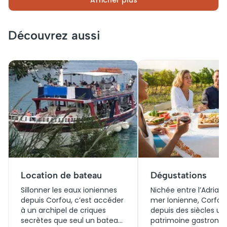
Afficher plus
temps de les parcourir. Circuits guidés ou plans
autonomes, différentes formules s’adaptent à
chaque voyageur pour explorer ce territoire insulaire
grec à son rythme.
Découvrez aussi
Location de bateau
Dégustations
Sillonner les eaux ioniennes
Nichée entre l’Adriati
depuis Corfou, c’est accéder
mer Ionienne, Corfou 
à un archipel de criques
depuis des siècles un
secrètes que seul un bateau
patrimoine gastrono