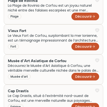
Plage de Rovinia
de nombreux visiteurs. Les billets pour une visite
La Plage de Rovinia de Corfou est un joyau naturel
permettent d’explorer ses ruines bien conservées et
niché entre des falaises escarpées et une mer
d’apprécier son importance culturelle en tant que
cristalline. Ancien refuge pour les pêcheurs locaux, elle
Découvrir
Plage
symbole de résilience insulaire.
attire aujourd’hui les visiteurs du monde entier. Les
excursions guidées permettent d’explorer cette plage
souvent accessible uniquement par bateau. Malgré
Vieux Fort
son éloignement, Rovinia est devenue une attraction
Le Vieux Fort de Corfou, surplombant la mer Ionienne,
touristique majeure, souvent incluse dans les circuits
est un témoignage impressionnant de l’architecture
vendus avec des billets combinés pour découvrir
vénitienne. Construit au 15ème siècle, il servait à
Découvrir
Fort
Corfou.
protéger l’île des invasions. Aujourd’hui, ce site
historique attire de nombreux visiteurs grâce à ses
vues panoramiques et expositions culturelles. Les
Musée d’Art Asiatique de Corfou
billets pour la visite permettent d’explorer ses tunnels
Découvrez le Musée d’Art Asiatique à Corfou, une
et bastions. Sa popularité actuelle témoigne de son
véritable merveille culturelle nichée dans le palais de
rôle incontournable dans le patrimoine de Corfou.
Saint-Michel et Saint-Georges. Initialement résidence
Découvrir
Musée d'art
des hauts-commissaires britanniques, ce chef-
d’œuvre architectural abrite aujourd’hui une
impressionnante collection d’art asiatique. Attirant
Cap Drastis
des visiteurs du monde entier, il incarne un pont entre
Le Cap Drastis, situé à l’extrémité nord-ouest de
cultures anciennes et nouvelles. Planifiez votre visite
Corfou, est une merveille naturelle aux paysages
avec des billets en avance pour explorer ses trésors
époustouflants. Historiquement préservée, cette
Découvrir
Falaise