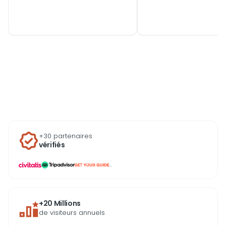
permet d’atteindre. Les
façonné par les infl
côtes corfiotes dissimulent
vénitiennes, ottoman
des plages de galets
grecques. Les dégust
immaculés, des grottes
locales permettent
marines et des eaux
d’explorer cette ident
turquoise invisibles depuis la
singulière : l’huile d’ol
terre. La location sans permis
Lianolia aux notes he
reste accessible pour les
les vins produits sur l
embarcations jusqu’à 30
coteaux de Ropa Valle
chevaux, tandis que les
les mezzés corfiote
voiliers et bateaux à moteur
la sofrito ou la bourd
plus puissants nécessitent
immersion gustative
un permis côtier. Les tarifs
authentique, souvent
varient selon la saison et la
organisée dans des
+30 partenaires
durée choisie.
vérifiés
domaines familiaux 
des producteurs arti
...
+20 Millions
de visiteurs annuels