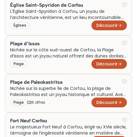
Église Saint-Spyridon de Corfou
L’Église Saint-Spyridon à Corfou, un joyau de
l’architecture vénitienne, est un lieu incontournable
pour toute visite culturelle. Construite au XVIe siècle,
Découvrir
Églises
elle abrite les reliques de Saint Spyridon, le saint
patron de l’île, ce qui en fait un site de grande
importance historique et spirituelle. Reconnaissable à
Plage d’Issos
son clocher distinctif, l’église attire des milliers de
Nichée sur la côte sud-ouest de Corfou, la Plage
visiteurs chaque année.
d’Issos est un joyau naturel offrant des dunes dorées
et des eaux cristallines. Historiquement, elle servait de
Découvrir
Plage
site de retraite pour les anciens corfiotes. Aujourd’hui,
son paysage enchanteur attire les touristes du
monde entier. Lors de votre visite, explorez également
Plage de Paleokastritsa
les environs pittoresques pour une immersion
Nichée sur la superbe île de Corfou, la plage de
complète dans la beauté naturelle de la région.
Paleokastritsa est un joyau historique et culturel. Avec
ses eaux cristallines et ses formations rocheuses
Découvrir
Plage
6
offre
s
spectaculaires, elle dispose d’un cadre naturel
exceptionnel. Autrefois site stratégique grâce à son
monastère byzantin voisin, elle attire aujourd’hui des
Fort Neuf Corfou
visiteurs du monde entier.
Le majestueux Fort Neuf à Corfou, érigé au XVIe siècle,
témoigne de l’ingéniosité vénitienne en matière de